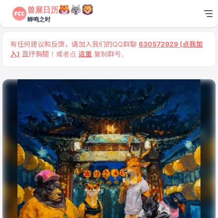
兽展日历
蝉鸣之时
有任何建议和反馈，请加入我们的QQ群聊
630572929 (点我加
入)
直抒胸臆！或者点
这里
复制群号。