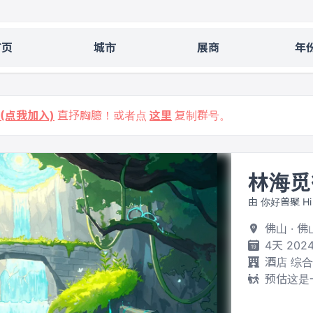
首页
城市
展商
年
9 (点我加入)
直抒胸臆！或者点
这里
复制群号。
林海觅
由 你好兽聚 Hi 
佛山 · 
4天 2024
酒店 综
预估这是一