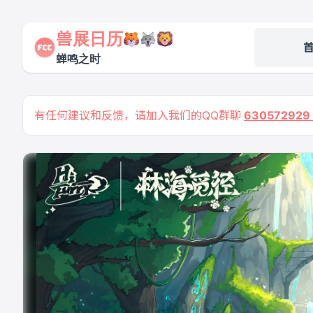
兽展日历
蝉鸣之时
有任何建议和反馈，请加入我们的QQ群聊
63057292