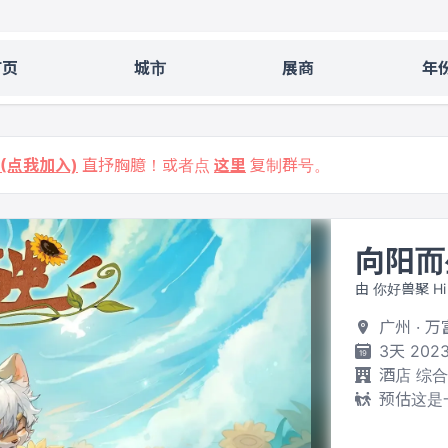
首页
城市
展商
年
9 (点我加入)
直抒胸臆！或者点
这里
复制群号。
向阳而
由 你好兽聚 Hi 
广州 · 
3天 2023
酒店 综
预估这是一