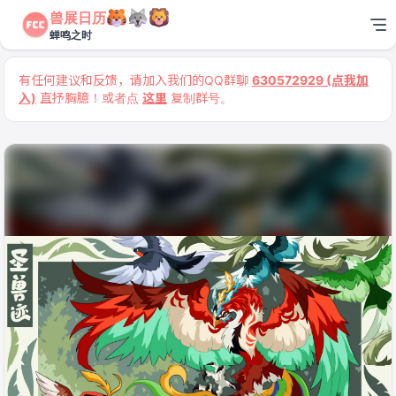
兽展日历
蝉鸣之时
有任何建议和反馈，请加入我们的QQ群聊
630572929 (点我加
入)
直抒胸臆！或者点
这里
复制群号。