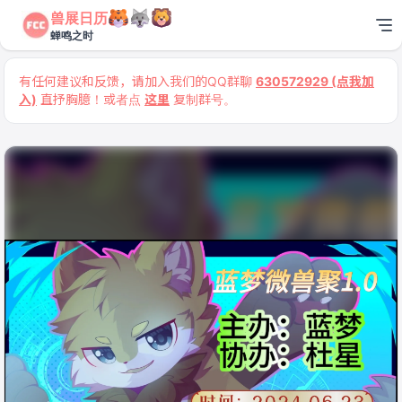
兽展日历
蝉鸣之时
有任何建议和反馈，请加入我们的QQ群聊
630572929 (点我加
入)
直抒胸臆！或者点
这里
复制群号。