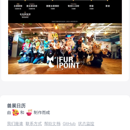
兽展日历
由
和
制作而成
我们是谁
联系方式
帮助文档
GitHub
状态监控