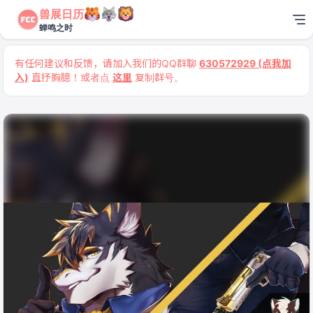
兽展日历
蝉鸣之时
有任何建议和反馈，请加入我们的QQ群聊
630572929 (点我加
入)
直抒胸臆！或者点
这里
复制群号。