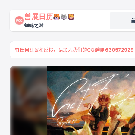
兽展日历
蝉鸣之时
有任何建议和反馈，请加入我们的QQ群聊
63057292