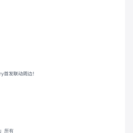
！
rry首发联动周边！
室」所有