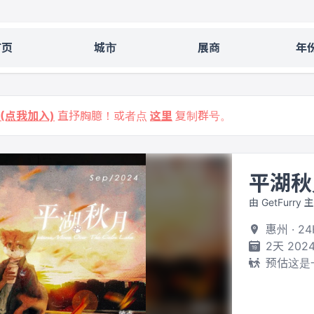
首页
城市
展商
年
9 (点我加入)
直抒胸臆！或者点
这里
复制群号。
平湖秋
由 GetFurry 
惠州 · 2
2天 2024
预估这是一