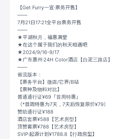
【Get Furry一宣·票务开售】
——
7月21日17:21全平台票务开售
——
★平湖秋月，福惠满堂
★在这个属于我们的秋天相遇吧
★2024/9/16-9/17
★广东惠州·24H Color酒店【白泥三路店】
——
省流版本：
【票务平台】微店/它界/B站
【票种及物料对比】
普通通行证¥69「首周特惠」
（*首周特惠为7天，7天后恢复原价¥79）
赞助通行证¥188
酒店套票¥588【艺术房型】
顶赞套票¥788【艺术房型】
SVIP·起源计划¥1788.8【行政房型】