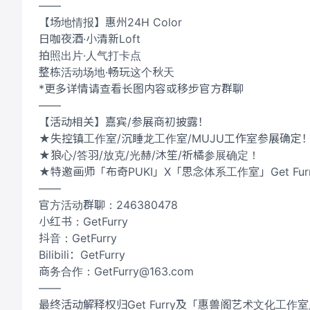
——
【场地情报】惠州24H Color
日咖夜酒·小清新Loft
拍照出片·人气打卡点
整栋活动场地·畅玩这个秋天
*更多详情请查看长图内容或移步官方群聊
——
【活动相关】嘉宾/参展商初披露！
★失控镇工作室/沉睡龙工作室/MUJU工作室参展确定
★狼心/答羽/放克/光赫/沐笙/祈橘参展确定！
★特邀画师「布奇PUKI」X「思念体系工作室」Get Fu
——
官方活动群聊：246380478
小红书：GetFurry
抖音：GetFurry
Bilibili：GetFurry
商务合作：GetFurry@163.com
——
最终活动解释权归Get Furry及「惠兽阁艺术文化工作