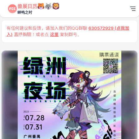
兽展日历
蝉鸣之时
有任何建议和反馈，请加入我们的QQ群聊
630572929 (点我加
入)
直抒胸臆！或者点
这里
复制群号。