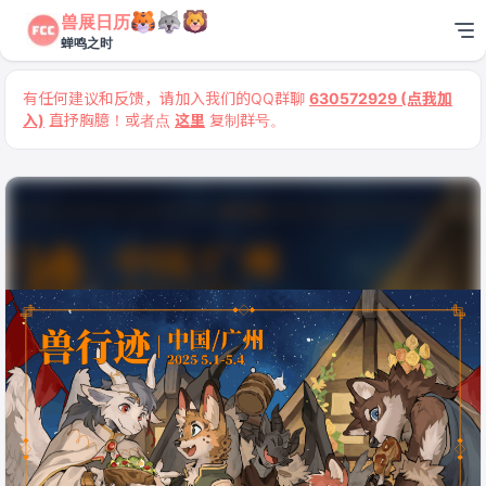
兽展日历
蝉鸣之时
有任何建议和反馈，请加入我们的QQ群聊
630572929 (点我加
入)
直抒胸臆！或者点
这里
复制群号。