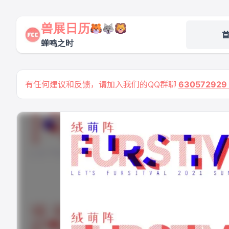
兽展日历
蝉鸣之时
有任何建议和反馈，请加入我们的QQ群聊
63057292