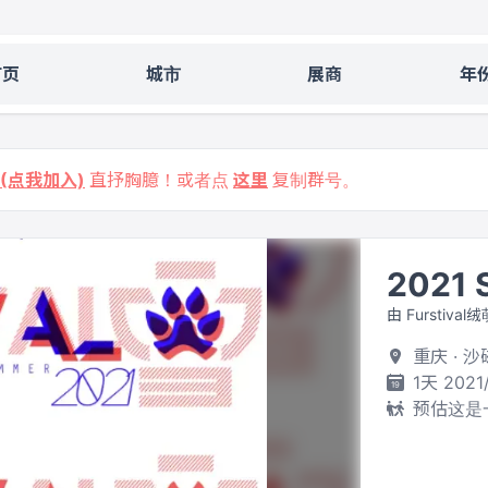
首页
城市
展商
年
9 (点我加入)
直抒胸臆！或者点
这里
复制群号。
2021 
由 Furstiva
重庆 · 
1天 2021
预估这是一