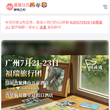
兽展日历
蝉鸣之时
有任何建议和反馈，请加入我们的QQ群聊
630572929 (点我加
入)
直抒胸臆！或者点
这里
复制群号。