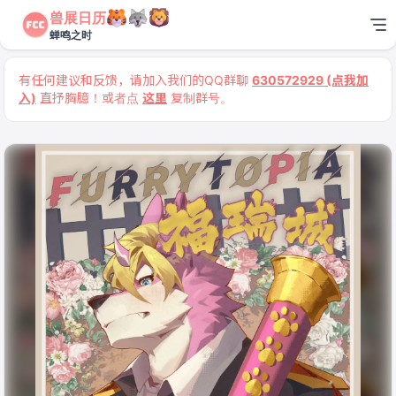
兽展日历
蝉鸣之时
有任何建议和反馈，请加入我们的QQ群聊
630572929 (点我加
入)
直抒胸臆！或者点
这里
复制群号。