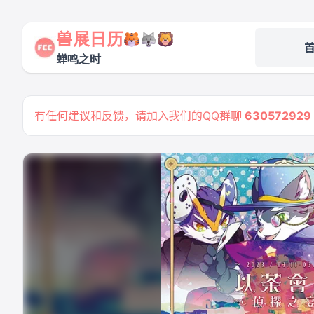
兽展日历
蝉鸣之时
有任何建议和反馈，请加入我们的QQ群聊
63057292