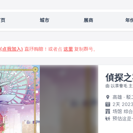
首页
城市
展商
年
9 (点我加入)
直抒胸臆！或者点
这里
复制群号。
偵探之
由 以茶會毛 
高雄 ·
2天 2023
场馆 综
预估这是一