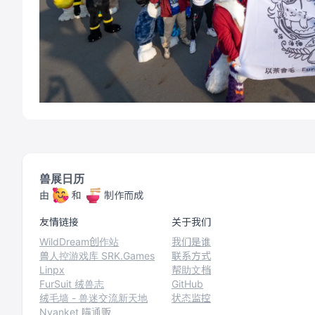
兽展日历
由
和
制作而成
友情链接
关于我们
WildDream创作站
我们是谁
兽人控游戏库 SRK.Games
联系方式
Linpx
帮助文档
FurSuit 绒兽志
GitHub
绒毛墙 - 兽迷交流新天地
状态监控
Nyanket 喵通贩