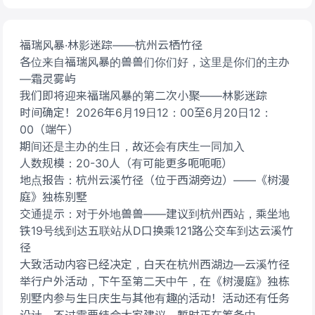
福瑞风暴·林影迷踪——杭州云栖竹径
各位来自福瑞风暴的兽兽们你们好，这里是你们的主办
—霜灵雾屿
我们即将迎来福瑞风暴的第二次小聚——林影迷踪
时间确定！2026年6月19日12：00至6月20日12：
00（端午）
期间还是主办的生日，故还会有庆生一同加入
人数规模：20-30人（有可能更多呃呃呃）
地点报告：杭州云溪竹径（位于西湖旁边）——《树漫
庭》独栋别墅
交通提示：对于外地兽兽——建议到杭州西站，乘坐地
铁19号线到达五联站从D口换乘121路公交车到达云溪竹
径
大致活动内容已经决定，白天在杭州西湖边—云溪竹径
举行户外活动，下午至第二天中午，在《树漫庭》独栋
别墅内参与生日庆生与其他有趣的活动！活动还有任务