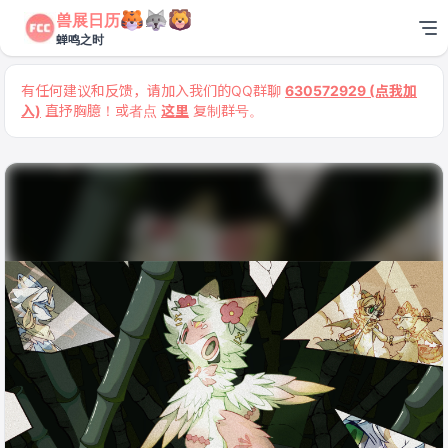
兽展日历
蝉鸣之时
有任何建议和反馈，请加入我们的QQ群聊
630572929 (点我加
入)
直抒胸臆！或者点
这里
复制群号。