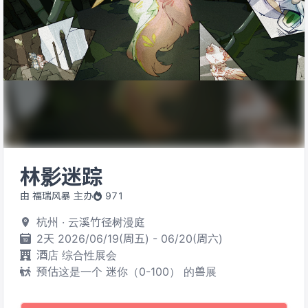
林影迷踪
由 福瑞风暴 主办
971
杭州 · 云溪竹径树漫庭
2天 2026/06/19(周五) - 06/20(周六)
酒店 综合性展会
预估这是一个 迷你（0-100） 的兽展