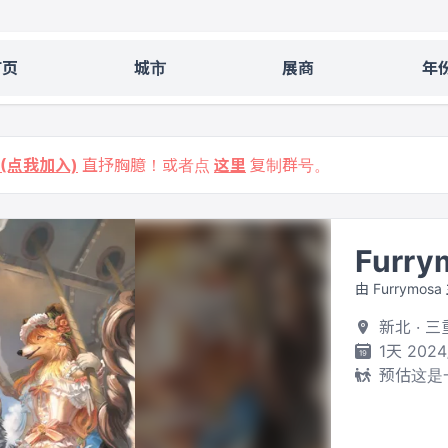
首页
城市
展商
年
9 (点我加入)
直抒胸臆！或者点
这里
复制群号。
Furry
由 Furrymosa
新北 · 
1天 2024
预估这是一