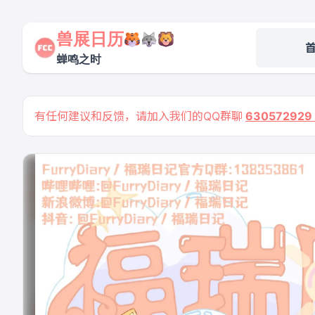
兽展日历
蝉鸣之时
有任何建议和反馈，请加入我们的QQ群聊
63057292