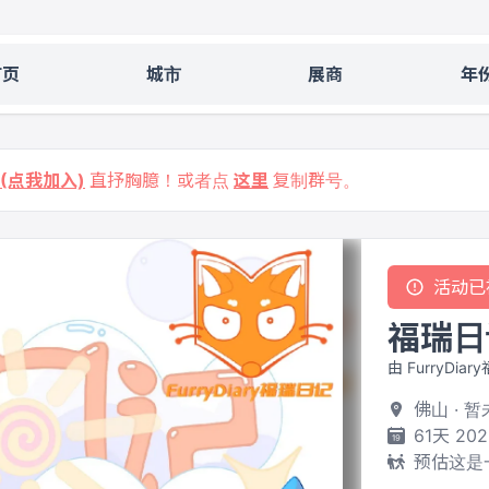
首页
城市
展商
年
9 (点我加入)
直抒胸臆！或者点
这里
复制群号。
活动已
福瑞日
由 FurryDia
佛山 · 
61天 202
预估这是一