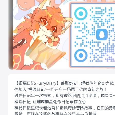
【福瑞日记/FurryDiary】兽聚盛宴，解锁你的奇
你加入“福瑞日记”一同开启一场属于你的奇幻之旅！
时光日记每一次探索，都有被铭记的点点滴滴，像星星
福瑞日记-让璀璨繁星化作日记永存在心
神秘日记里记录着池鸢和锦风奇妙冒险故事，它们的勇
冒险，而现在这些的故事将在这里会与你相遇.