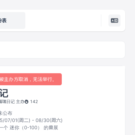
份表
被主办方取消，无法举行。
记
ry福瑞日记 主办
142
暂未公布
5/07/01(周二) - 08/30(周六)
个 迷你（0-100） 的兽展