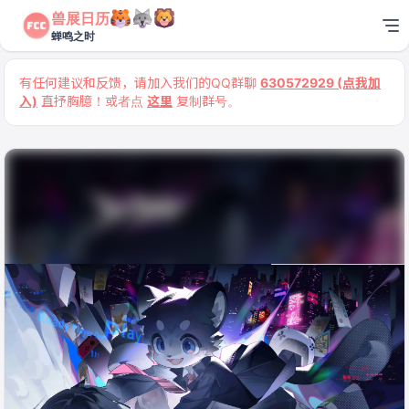
兽展日历
蝉鸣之时
有任何建议和反馈，请加入我们的QQ群聊
630572929 (点我加
入)
直抒胸臆！或者点
这里
复制群号。