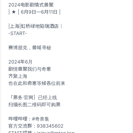
2024电影剧情式兽聚
| ★ | 6月9日—6月11日 |
|上海|虹桥绿地铂瑞酒店｜
-START-
赛博朋克，兽域寻秘
2024年6月
剧情兽聚我们与奇崽
齐聚上海
也在此和奇崽等候各位前来
「票务·官网］已经上线
扫描长图二维码即可购票
哔哩哔哩：#奇兽集
官方交流群：938345602