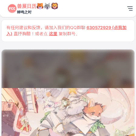
兽展日历
蝉鸣之时
有任何建议和反馈，请加入我们的QQ群聊
630572929 (点我加
入)
直抒胸臆！或者点
这里
复制群号。