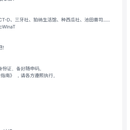
-D、三牙社、狛纳生活馆、种西瓜社、池田兽司......
WInaT
吧！
身份证、备好随申码。
护指南》 ，请各方遵照执行。
0