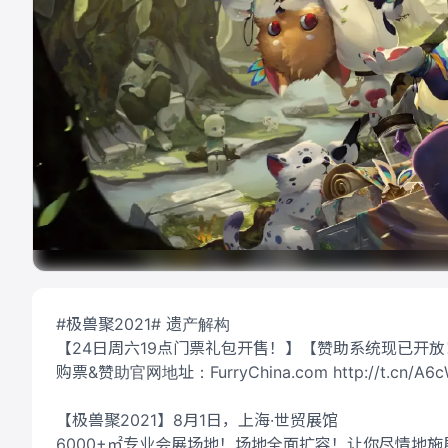
#极兽聚2021# 遗产解构
【24日周六19点门票礼包开售！】【赞助系统现已开放
购票&赞助官网地址：FurryChina.com http://t.cn/A6c
【极兽聚2021】8月1日，上海·世贸展馆
6000+㎡专业会展场地！场地全面扩容！让你尽情地施