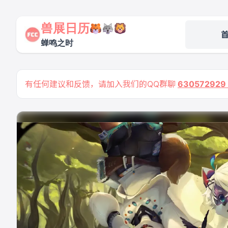
兽展日历
蝉鸣之时
有任何建议和反馈，请加入我们的QQ群聊
63057292