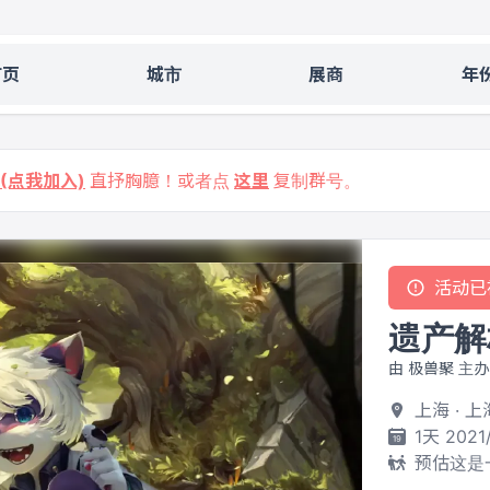
首页
城市
展商
年
9 (点我加入)
直抒胸臆！或者点
这里
复制群号。
活动已
遗产解
由 极兽聚 主办
上海 · 
1天 2021
预估这是一