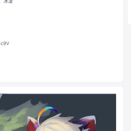
 、冰凌
Cc9V