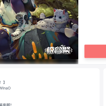
！】
WInaO
展拳脚！