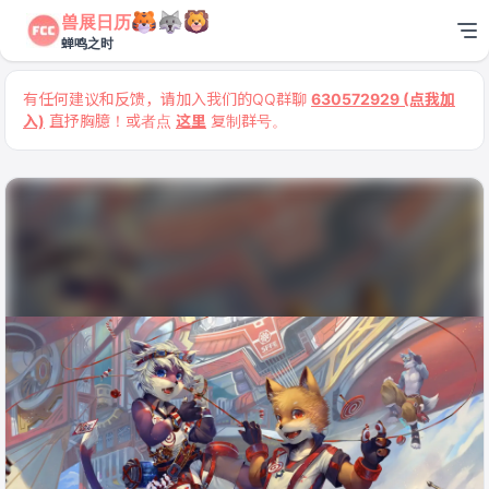
兽展日历
蝉鸣之时
有任何建议和反馈，请加入我们的QQ群聊
630572929 (点我加
入)
直抒胸臆！或者点
这里
复制群号。