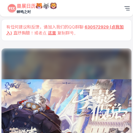
兽展日历
蝉鸣之时
有任何建议和反馈，请加入我们的QQ群聊
630572929 (点我加
入)
直抒胸臆！或者点
这里
复制群号。