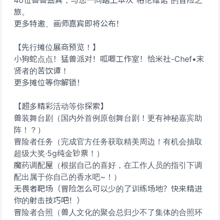
40位兽兽嘉宾，与您一同踏上本次“格伦维诺”的冒险之
旅。
更多特邀、画师嘉宾即将公布！
【先行摊位展商预览！】
小狗蛇点点！猛兽派对！呱唧工作室！恰米社-Chef•末
贤者的苦饮谭！
更多摊位等你解锁！
【超多精彩活动等你探索】
兽装舞台剧（国内外首例原创舞台剧！更有神秘嘉宾助
阵！？）
冒险者任务（完成官方任务获取精美周边！有机会抽取
超级大奖·5g纯金钞票！）
魔药调配屋（根据自己的喜好，在工作人员的指引下调
配出属于你自己的香水吧~！）
无畏者靶场（冒险怎么可以少的了训练场地？快来精进
你的射击技巧吧！）
冒险者合照（兽人文化的聚会总归少不了集体的合照环