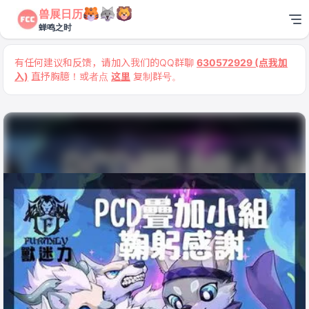
兽展日历
蝉鸣之时
有任何建议和反馈，请加入我们的QQ群聊
630572929 (点我加
入)
直抒胸臆！或者点
这里
复制群号。