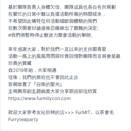
基於團隊負責人身體欠佳、團隊成員也各自有所規劃
在繁忙的日常中難以負擔活動所需的時間成本，
不希望因此犧牲任何活動細節與體驗的我們
在數次開會討論過後忍痛做出了艱難的決定:
#我們將暫時停止獸迷力聚會活動的舉辦。
非常感謝大家，對於我們一直以來的支持跟喜愛
活動一路上的風風雨雨與珍貴回憶對團隊而言將會是最
珍貴的寶藏
自2019年始，大家相遇
往後，我們的旅程也不會因此止步
官綢放置了『召喚的聖光』
主視輿原創主題曲奧大家分享歌迎前往欣賞
https://www.furmilycon.com
款迎大家參考友站所辨的活>>> FurMIT、以茶會毛
Furryteaparty