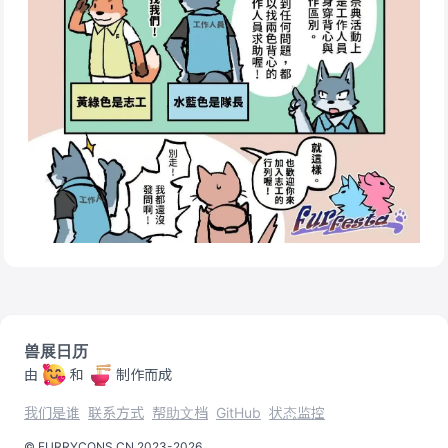
兽展日历
由
和
制作而成
我们是谁
联系方式
帮助文档
GitHub
状态监控
©️
FURRYCONS.CN
2023
-
2026