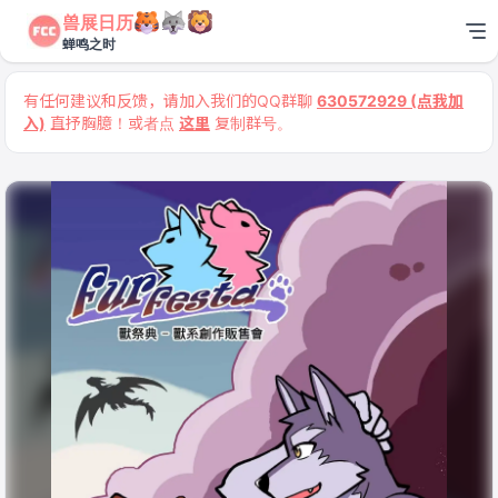
兽展日历
蝉鸣之时
有任何建议和反馈，请加入我们的QQ群聊
630572929 (点我加
入)
直抒胸臆！或者点
这里
复制群号。