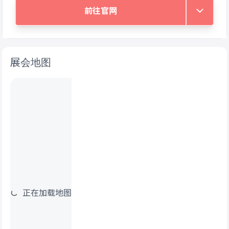
前往官网
展会地图
正在加载地图