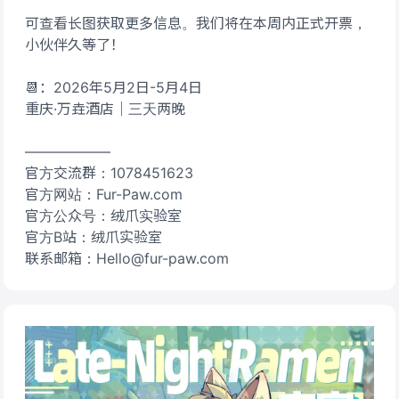
可查看长图获取更多信息。我们将在本周内正式开票，
小伙伴久等了！
📆：2026年5月2日-5月4日
重庆·万垚酒店｜三天两晚
——————
官方交流群：1078451623
官方网站：Fur-Paw.com
官方公众号：绒爪实验室
官方B站：绒爪实验室
联系邮箱：Hello@fur-paw.com