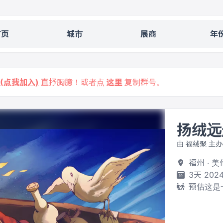
首页
城市
展商
年
9 (点我加入)
直抒胸臆！或者点
这里
复制群号。
扬绒远
由 福绒聚 主办
福州 · 
3天 2024
预估这是一