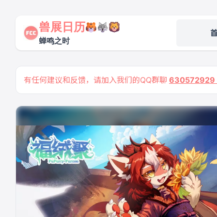
兽展日历
蝉鸣之时
有任何建议和反馈，请加入我们的QQ群聊
63057292