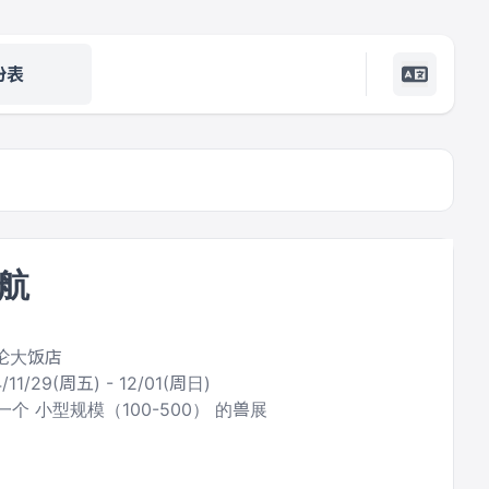
份表
航
美伦大饭店
/11/29(周五) - 12/01(周日)
个 小型规模（100-500） 的兽展