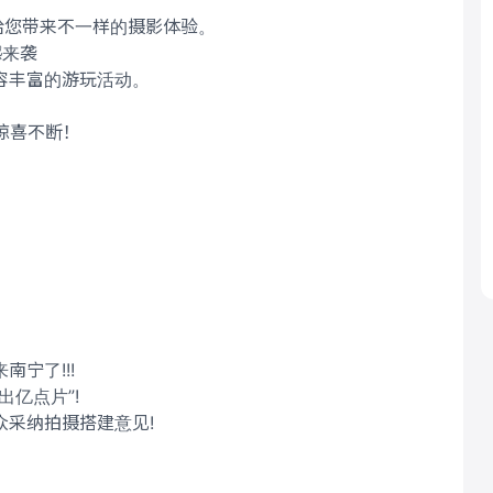
给您带来不一样的摄影体验。
撼来袭
容丰富的游玩活动。
，惊喜不断！
宁了!!!
亿点片”!
采纳拍摄搭建意见!