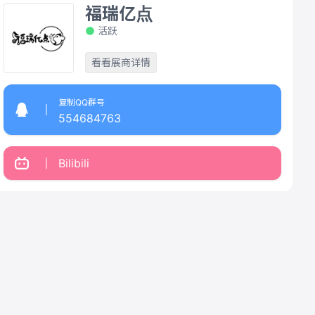
福瑞亿点
活跃
看看展商详情
复制QQ群号
554684763
Bilibili