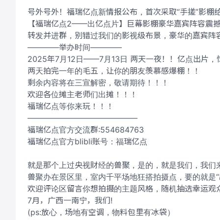
号外号外！福瑞亿点新情报公布，首次采取“手搓”影棚
【福瑞亿点2——出亿点片】巨幕影棚豪华嘉宾阵容震
转发并进群，别错过我们的影视级布景，豪华的嘉宾阵
————举办时间————
2025年7月12日——7月13日 两天一夜！！亿点出片
两天拍完一年的毛五，让你的朋友羡慕感爆棚！！
剩余内容将在三宣解密，敬请期待！！！
欢迎各位摊主老师们出摊！！！
福瑞亿点等你来玩！！！
——————————————
福瑞亿点官方交流群:554684763
福瑞亿点官方blibli账号：福瑞亿点
就是那个上过央视财经的兽聚，是的，就是我们，我们来南
兽聚办在景区里，室内千平场地狂搭拍摄点，要的就是“出
欢迎评论区留言你想拍摄的主题风格，随机抽选幸运观众
7月，广西一南宁，我们!
(ps:放心，场地有空调，物料包里有冰袋）