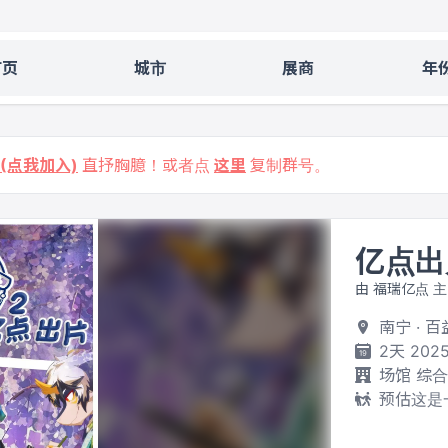
首页
城市
展商
年
9 (点我加入)
直抒胸臆！或者点
这里
复制群号。
亿点出
由 福瑞亿点 
南宁 · 
2天 2025
场馆 综
预估这是一