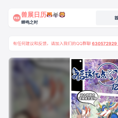
兽展日历
蝉鸣之时
有任何建议和反馈，请加入我们的QQ群聊
63057292