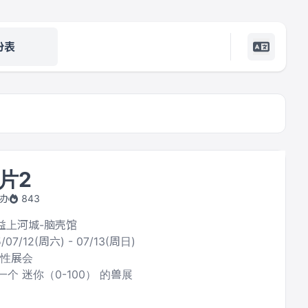
份表
片2
主办
843
百益上河城-脑壳馆
/07/12(周六) - 07/13(周日)
合性展会
个 迷你（0-100） 的兽展