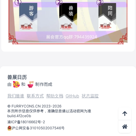
兽展日历
由
和
制作而成
我们是谁
联系方式
帮助文档
GitHub
状态监控
©️
FURRYCONS.CN
2023
-
2026
本页所示信息仅供参考，准确信息请以活动官网为准
build.
4f2ce0b
渝ICP备18016662号-2
沪公网安备31010502007546号