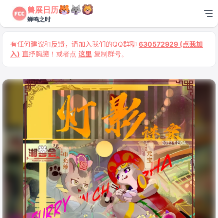
兽展日历
蝉鸣之时
有任何建议和反馈，请加入我们的QQ群聊
630572929 (点我加
入)
直抒胸臆！或者点
这里
复制群号。