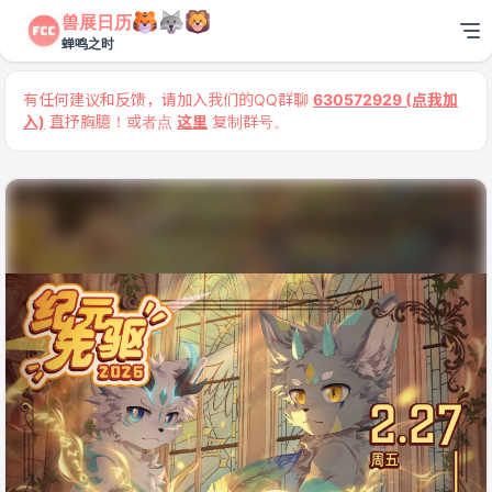
兽展日历
蝉鸣之时
有任何建议和反馈，请加入我们的QQ群聊
630572929 (点我加
入)
直抒胸臆！或者点
这里
复制群号。