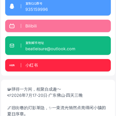
复制QQ群号
935159996
Bilibili
复制邮件地址
beatleisure@outlook.com
小红书
🧩拼得一方闲，相聚自成趣～
🍉2026年7月17-20日·广东佛山·四天三晚
🌌旧街巷的灯影渐隐，✨一束流光悄然点亮得闲小镇的
夏日序章。