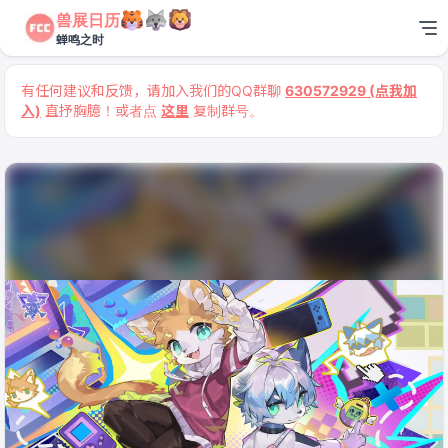
兽展日历
蝉鸣之时
有任何建议和反馈，请加入我们的QQ群聊
630572929 (点我加
入)
直抒胸臆！或者点
这里
复制群号。