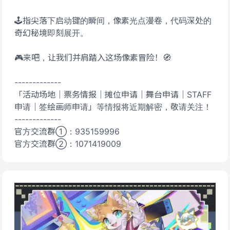
🕹️指尖落下启动键的瞬间，像素光点漫卷，代码深处的
奇幻秘境即刻展开。
🎮来吧，让我们并肩踏入这场像素冒险！🧭
-------------
「活动场地｜票务情报｜摊位申请｜舞台申请｜STAFF
申请｜签绘画师申请」等情报将近期解密，敬请关注！
-------------
官方交流群①：935159996
官方交流群②：1071419009