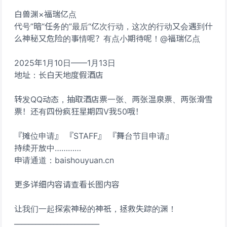
白兽渊×福瑞亿点
代号”暗“任务的”最后“亿次行动，这次的行动又会遇到什
么神秘又危险的事情呢？有点小期待呢！@福瑞亿点
2025年1月10日——1月13日
地址：长白天地度假酒店
转发QQ动态，抽取酒店票一张、两张温泉票、两张滑雪
票！还有四份疯狂星期四V我50哦！
『摊位申请』 『STAFF』 『舞台节目申请』
持续开放中…………
申请通道：baishouyuan.cn
更多详细内容请查看长图内容
让我们一起探索神秘的神祇，拯救失踪的渊！
________________________