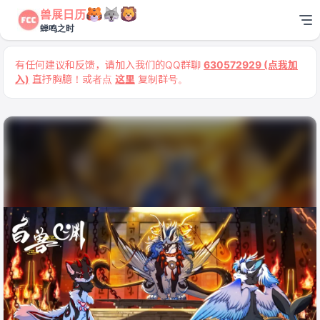
兽展日历
蝉鸣之时
有任何建议和反馈，请加入我们的QQ群聊
630572929 (点我加
入)
直抒胸臆！或者点
这里
复制群号。