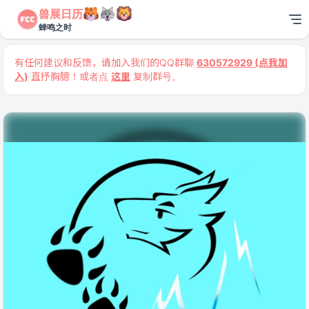
兽展日历
蝉鸣之时
有任何建议和反馈，请加入我们的QQ群聊
630572929 (点我加
入)
直抒胸臆！或者点
这里
复制群号。