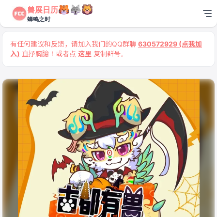
兽展日历
蝉鸣之时
有任何建议和反馈，请加入我们的QQ群聊
630572929 (点我加
入)
直抒胸臆！或者点
这里
复制群号。