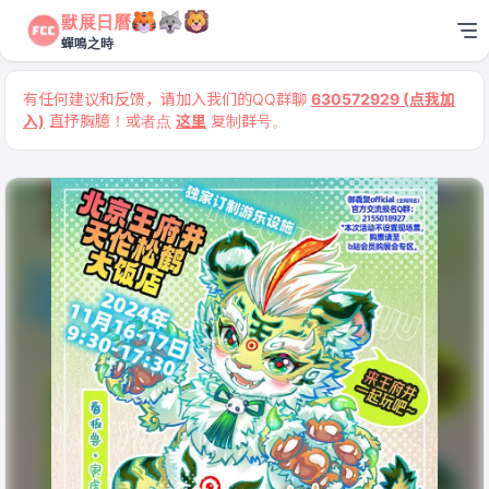
獸展日曆
蟬鳴之時
有任何建议和反馈，请加入我们的QQ群聊
630572929 (点我加
入)
直抒胸臆！或者点
这里
复制群号。