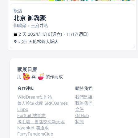
飯店
北京 御毳聚
御毳聚：王府井站
2 天 2024/11/16(週六) - 11/17(週日)
北京
天伦松鹤大饭店
獸展日曆
用
與
製作而成
合作連結
關於我們
WildDream创作站
我們是誰
兽人控游戏库 SRK.Games
聯絡我們
Linpx
文件
FurSuit 绒兽志
GitHub
绒毛墙 - 兽迷交流新天地
狀態
Nyanket 喵通贩
FurryFandomClub