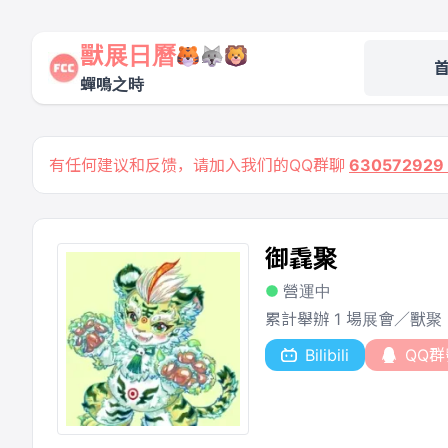
獸展日曆
蟬鳴之時
有任何建议和反馈，请加入我们的QQ群聊
63057292
御毳聚
營運中
累計舉辦 1 場展會／獸聚
Bilibili
QQ群