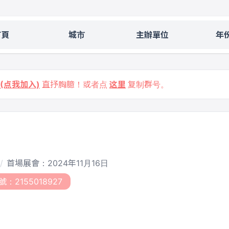
首頁
城市
主辦單位
年
9 (点我加入)
直抒胸臆！或者点
这里
复制群号。
首場展會：2024年11月16日
號：2155018927