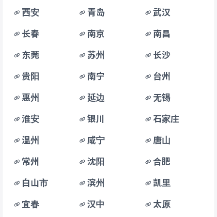
西安
青岛
武汉
长春
南京
南昌
东莞
苏州
长沙
贵阳
南宁
台州
惠州
延边
无锡
淮安
银川
石家庄
温州
咸宁
唐山
常州
沈阳
合肥
白山市
滨州
凯里
宜春
汉中
太原