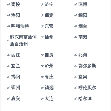
南投
济宁
淄博
洛阳
保定
绵阳
呼和浩特
东营
烟台
黔东南苗族侗
徐州
南港
族自治州
丽江
自贡
北海
宜兰
泸州
鄂尔多斯
揭阳
枣庄
宜宾
鄂州
镇远
呼伦贝尔
嘉兴
大连
哈尔滨