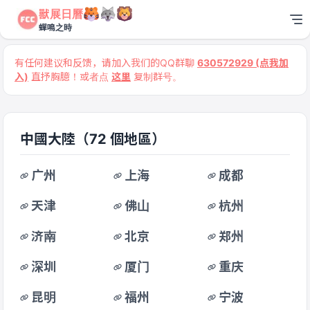
獸展日曆
蟬鳴之時
有任何建议和反馈，请加入我们的QQ群聊
630572929 (点我加
入)
直抒胸臆！或者点
这里
复制群号。
中國大陸
（72 個地區）
广州
上海
成都
天津
佛山
杭州
济南
北京
郑州
深圳
厦门
重庆
昆明
福州
宁波