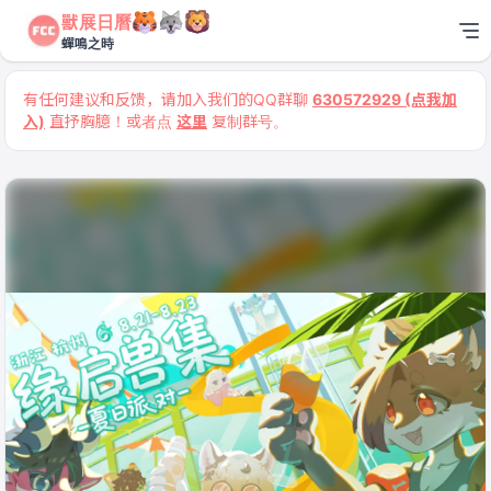
獸展日曆
蟬鳴之時
有任何建议和反馈，请加入我们的QQ群聊
630572929 (点我加
入)
直抒胸臆！或者点
这里
复制群号。