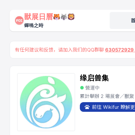
獸展日曆
蟬鳴之時
有任何建议和反馈，请加入我们的QQ群聊
63057292
缘启兽集
營運中
累計舉辦 2 場展會／獸聚
前往 Wikifur 瞭解