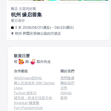
飯店 主題同好聚
杭州 缘启兽集
夏日派对
3 天 2026/08/21(週五) - 08/23(週日)
杭州
拱墅区杭钢公园此印酒店
獸展日曆
用
與
製作而成
合作連結
關於我們
WildDream创作站
我們是誰
兽人控游戏库 SRK.Games
聯絡我們
Linpx
文件
FurSuit 绒兽志
GitHub
绒毛墙 - 兽迷交流新天地
狀態
Nyanket 喵通贩
FurryFandomClub