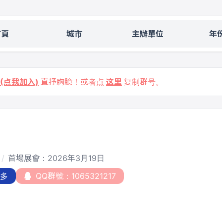
首頁
城市
主辦單位
年
9 (点我加入)
直抒胸臆！或者点
这里
复制群号。
首場展會：2026年3月19日
更多
QQ群號：1065321217