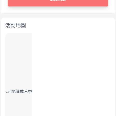
活動地圖
地圖載入中