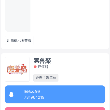
用高德地圖查看
莞兽聚
已停辦
查看主辦單位
複製QQ群號
731964219