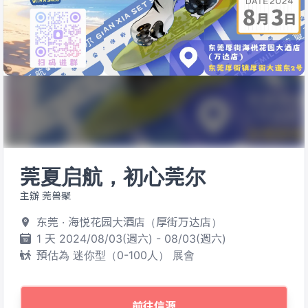
莞夏启航，初心莞尔
主辦 莞兽聚
东莞 · 海悦花园大酒店（厚街万达店）
1 天 2024/08/03(週六) - 08/03(週六)
預估為 迷你型（0-100人） 展會
前往信源