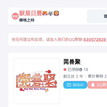
獸展日曆
蟬鳴之時
有任何建议和反馈，请加入我们的QQ群聊
63057292
莞兽聚
已停辦
18
創立於 2 年
累計舉辦 
Bilibili
QQ群