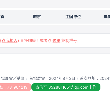
首頁
城市
主辦單位
年
9 (点我加入)
直抒胸臆！或者点
这里
复制群号。
2 場展會／獸聚
首場展會：2024年8月3日
首次登場：2024
號：731964219
寄信至 3528811651@qq.com