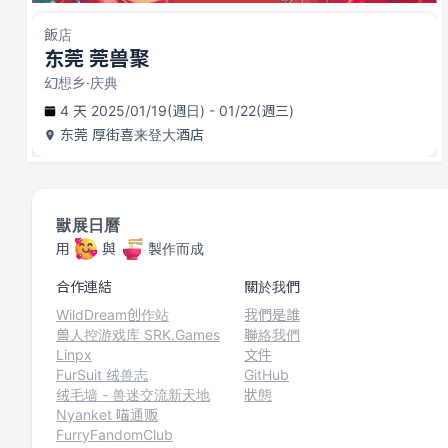
飯店
东莞 莞兽聚
幻想乡·庆典
4 天 2025/01/19(週日) - 01/22(週三)
东莞
厚街喜来登大酒店
獸展日曆
用
與
製作而成
合作連結
關於我們
WildDream创作站
我們是誰
兽人控游戏库 SRK.Games
聯絡我們
Linpx
文件
FurSuit 绒兽志
GitHub
绒毛墙 - 兽迷交流新天地
狀態
Nyanket 喵通贩
FurryFandomClub