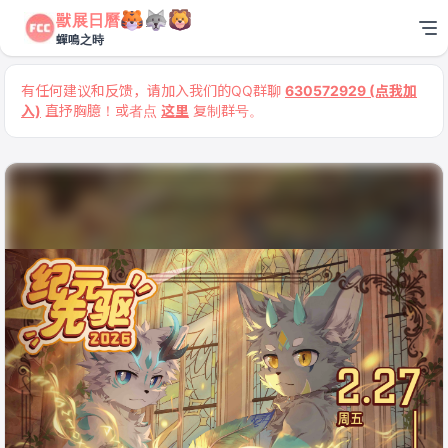
獸展日曆
蟬鳴之時
有任何建议和反馈，请加入我们的QQ群聊
630572929 (点我加
入)
直抒胸臆！或者点
这里
复制群号。