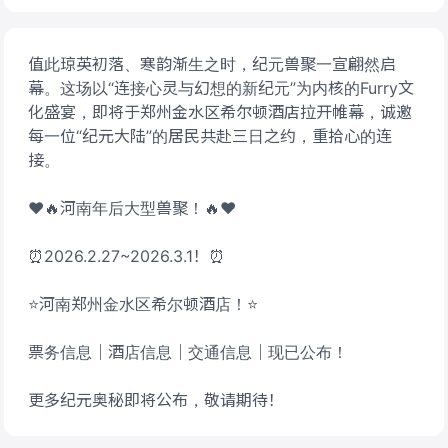
值此琼英初落、寒韵渐生之时，纪元兽聚一宣翩然启
幕。这场以“连接心灵与幻想的新纪元”为内核的Furry文
化盛宴，即将于郑州金水区希尔顿酒店拉开帷幕，诚邀
每一位“纪元大陆”的居民共赴三日之约，重拾心的连
接。
❤🔥河南年后大型兽聚！🔥❤
⏰2026.2.27~2026.3.1！⏰
⭐河南郑州金水区希尔顿酒店！⭐
票务信息｜酒店信息｜交通信息｜现已公布！