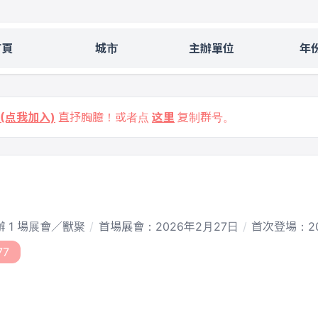
首頁
城市
主辦單位
年
9 (点我加入)
直抒胸臆！或者点
这里
复制群号。
 1 場展會／獸聚
首場展會：2026年2月27日
首次登場：20
77