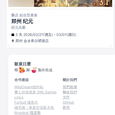
飯店 綜合型展會
郑州 纪元
纪元先驱
3 天 2026/02/27(週五) - 03/01(週日)
郑州
金水希尔顿酒店
獸展日曆
用
與
製作而成
合作連結
關於我們
WildDream创作站
我們是誰
兽人控游戏库 SRK.Games
聯絡我們
Linpx
文件
FurSuit 绒兽志
GitHub
绒毛墙 - 兽迷交流新天地
狀態
Nyanket 喵通贩