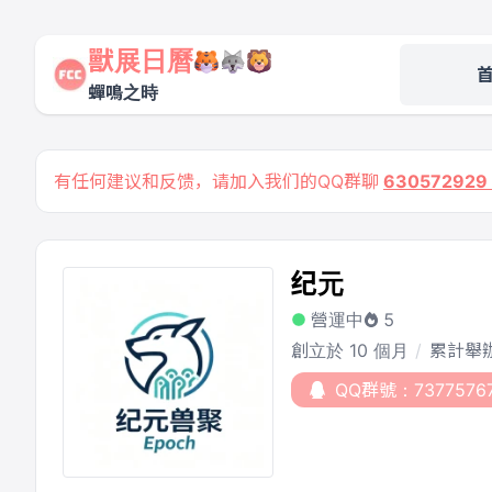
獸展日曆
蟬鳴之時
有任何建议和反馈，请加入我们的QQ群聊
63057292
纪元
營運中
5
創立於 10 個月
累計舉辦
QQ群號：7377576