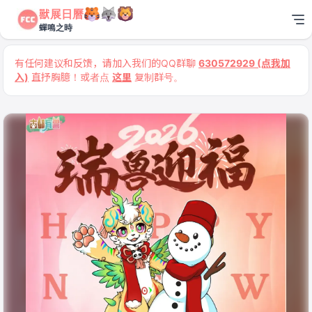
獸展日曆
蟬鳴之時
有任何建议和反馈，请加入我们的QQ群聊
630572929 (点我加
入)
直抒胸臆！或者点
这里
复制群号。