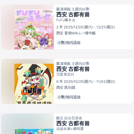
展演場館 主題同好聚
西安 古都有兽
FuFu暖冬会
2 天 2025/12/20(週六) - 12/21(週日)
西安
星悦MALL一楼中庭
小聚/快闪活动
展演場館 主題同好聚
西安 古都有兽
万圣夜派对
9 天 2025/10/25(週六) - 11/02(週日)
西安
民乐园
小聚/快闪活动
飯店 綜合型展會
西安 古都有兽
古都有兽×兽鸣夏