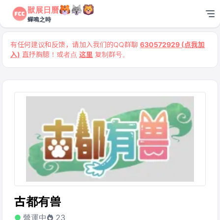
獸展日曆
蟬鳴之時
有任何建议和反馈，请加入我们的QQ群聊
630572929 (点我加
入)
直抒胸臆！或者点
这里
复制群号。
古都有兽
營運中
23