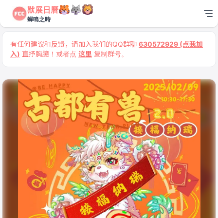
獸展日曆
蟬鳴之時
有任何建议和反馈，请加入我们的QQ群聊
630572929 (点我加
入)
直抒胸臆！或者点
这里
复制群号。