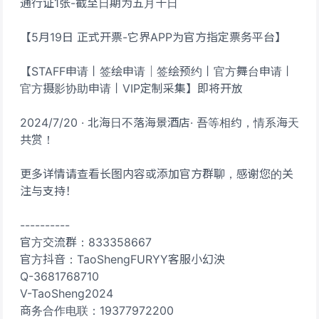
通行证1张-截至日期为五月十日
【5月19日 正式开票-它界APP为官方指定票务平台】
【STAFF申请丨签绘申请｜签绘预约丨官方舞台申请丨
官方摄影协助申请丨VIP定制采集】即将开放
2024/7/20 · 北海日不落海景酒店· 吾等相约，情系海天
共赏！
更多详情请查看长图内容或添加官方群聊，感谢您的关
注与支持！
----------
官方交流群：833358667
官方抖音：TaoShengFURYY客服小幻泱
Q-3681768710
V-TaoSheng2024
商务合作电联：19377972200