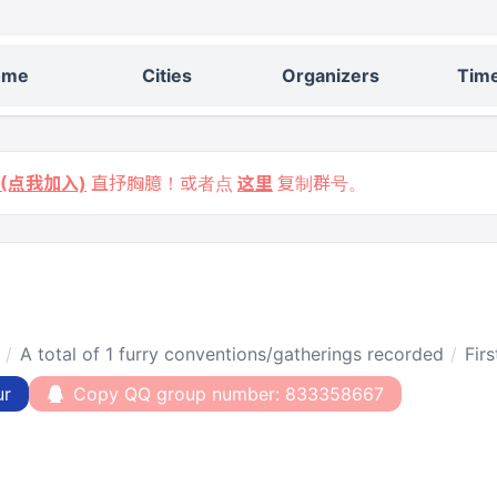
ome
Cities
Organizers
Time
9 (点我加入)
直抒胸臆！或者点
这里
复制群号。
A total of 1 furry conventions/gatherings recorded
Fir
ur
Copy QQ group number: 833358667