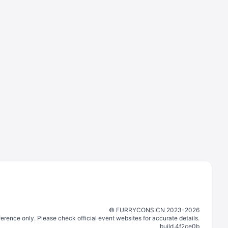
©️
FURRYCONS.CN
2023
-
2026
eference only. Please check official event websites for accurate details.
build.
4f2ce0b