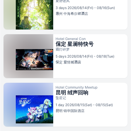
夏野逐风
3 days 2026/08/14(Fri) - 08/16(Sun)
惠州
中海希尔顿酒店
Hotel General Con
保定 星澜特快号
霓灯碎梦
5 days 2026/08/14(Fri) - 08/18(Tue)
保定
爱情城酒店
Hotel Community Meetup
昆明 绒声回响
坠星记
1 day 2026/08/15(Sat) - 08/15(Sat)
昆明
锦华国际酒店