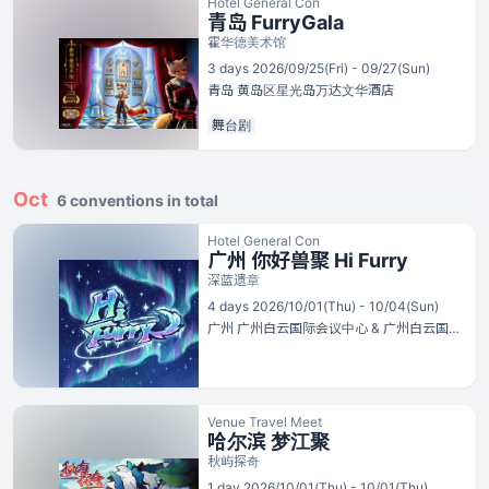
Hotel General Con
青岛 FurryGala
霍华德美术馆
3 days 2026/09/25(Fri) - 09/27(Sun)
青岛
黄岛区星光岛万达文华酒店
舞台剧
Oct
6 conventions in total
Hotel General Con
广州 你好兽聚 Hi Furry
深蓝遗章
4 days 2026/10/01(Thu) - 10/04(Sun)
广州
广州白云国际会议中心 & 广州白云国际会议中心岭南东方酒店
Venue Travel Meet
哈尔滨 梦江聚
秋屿探奇
1 day 2026/10/01(Thu) - 10/01(Thu)