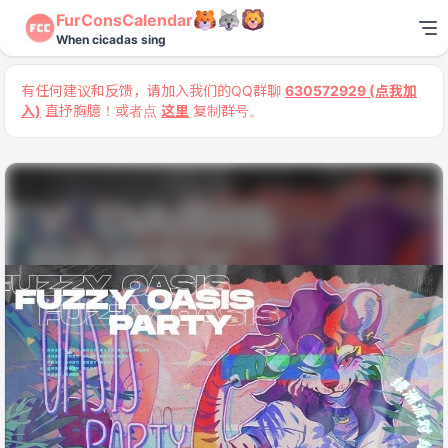
FurConsCalendar
When cicadas sing
有任何建议和反馈，请加入我们的QQ群聊
630572929 (点我加
入)
直抒胸臆！或者点
这里
复制群号。