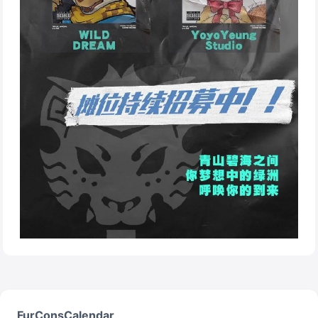
FurConsCalendar