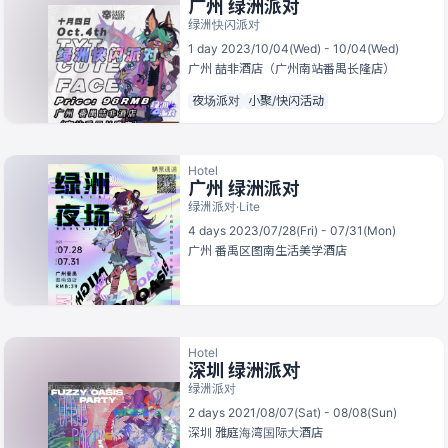
广州 绿洲派对
绿洲快闪派对
1 day 2023/10/04(Wed) - 10/04(Wed)
广州
喆非酒店（广州南站番禺长隆店）
夜场派对
小聚/快闪活动
Hotel
广州 绿洲派对
绿洲派对·Lite
4 days 2023/07/28(Fri) - 07/31(Mon)
广州
番禹区图南生活美学酒店
Hotel
深圳 绿洲派对
绿洲派对
2 days 2021/08/07(Sat) - 08/08(Sun)
深圳
雅庭海湾国际大酒店