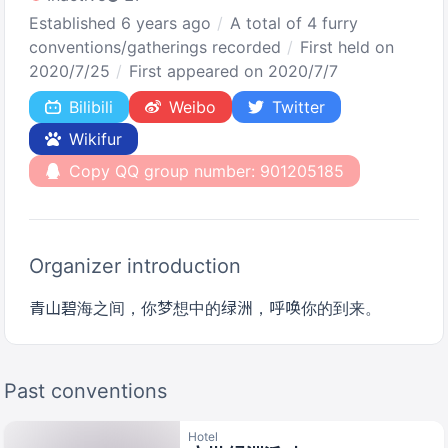
Established 6 years ago
A total of 4 furry
conventions/gatherings recorded
First held on
2020/7/25
First appeared on 2020/7/7
Bilibili
Weibo
Twitter
Wikifur
Copy QQ group number: 901205185
Organizer introduction
青山碧海之间，你梦想中的绿洲，呼唤你的到来。
Past conventions
Hotel