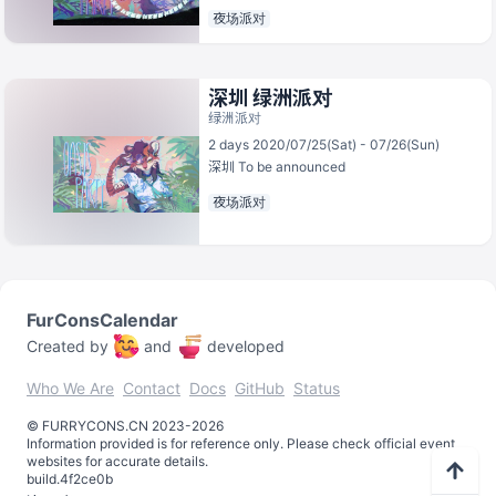
夜场派对
深圳 绿洲派对
绿洲派对
2 days 2020/07/25(Sat) - 07/26(Sun)
深圳
To be announced
夜场派对
FurConsCalendar
Created by
and
developed
Who We Are
Contact
Docs
GitHub
Status
©️
FURRYCONS.CN
2023
-
2026
Information provided is for reference only. Please check official event
websites for accurate details.
build.
4f2ce0b