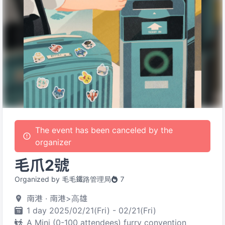
The event has been canceled by the
organizer
毛爪2號
Organized by 毛毛鐵路管理局
7
南港 · 南港>高雄
1 day 2025/02/21(Fri) - 02/21(Fri)
A Mini (0-100 attendees) furry convention